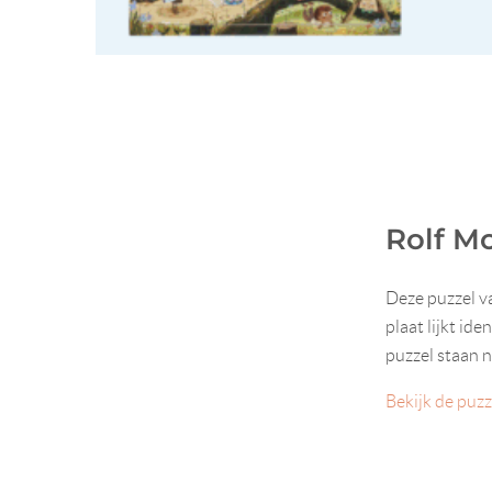
Rolf M
Deze puzzel va
plaat lijkt id
puzzel staan n
Bekijk de puzz