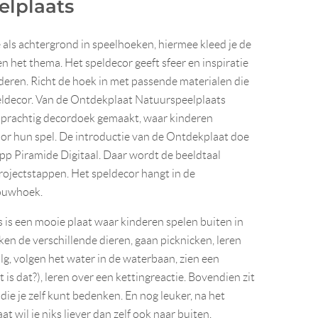
elplaats
 als achtergrond in speelhoeken, hiermee kleed je de
n het thema. Het speldecor geeft sfeer en inspiratie
nderen. Richt de hoek in met passende materialen die
eldecor. Van de Ontdekplaat Natuurspeelplaats
 prachtig decordoek gemaakt, waar kinderen
voor hun spel. De introductie van de Ontdekplaat doe
app Piramide Digitaal. Daar wordt de beeldtaal
ojectstappen. Het speldecor hangt in de
ouwhoek.
 is een mooie plaat waar kinderen spelen buiten in
en de verschillende dieren, gaan picknicken, leren
lg, volgen het water in de waterbaan, zien een
 is dat?), leren over een kettingreactie. Bovendien zit
 die je zelf kunt bedenken. En nog leuker, na het
t wil je niks liever dan zelf ook naar buiten.