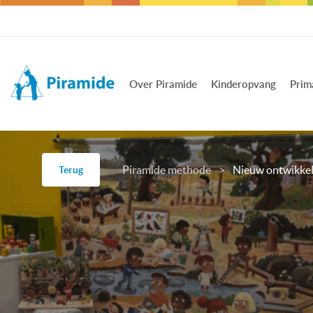
Over Piramide
Kinderopvang
Prim
Piramide methode
>
Nieuw ontwikkel
Terug