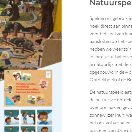
Natuurspe
Speldecors gebruik je
hoek direct aan binne
voor het spel van ki
aansluiten op het sp
hebben we weer zo’n
inspiratie uithalen 
je natuurlijk met de 
opgebouwd in de 4 pr
Ontdekhoek of de B
De natuurspeelplaats
de natuur. Ze ontdekk
over oorzaak en gevo
zonnewijzer (huh, wat
het ook vol verhalen,
puzzelen van deze plaa