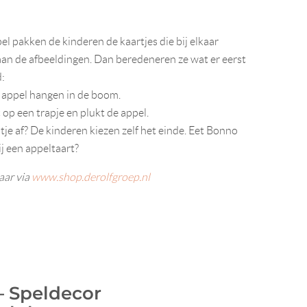
pel pakken de kinderen de kaartjes die bij elkaar
 aan de afbeeldingen. Dan beredeneren ze wat er eerst
d:
n appel hangen in de boom.
op een trapje en plukt de appel.
tje af? De kinderen kiezen zelf het einde. Eet Bonno
ij een appeltaart?
aar via
www.shop.derolfgroep.nl
– Speldecor