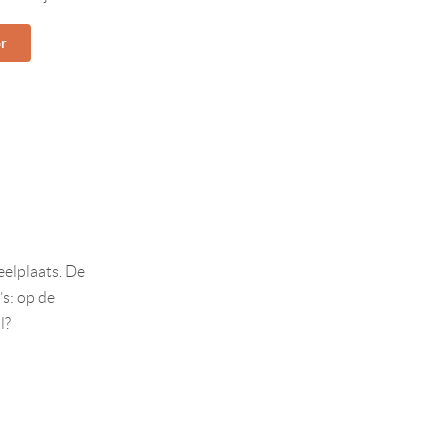
or
eelplaats. De
’s: op de
l?