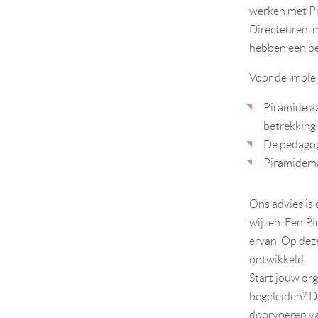
werken met Pi
Directeuren, 
hebben een be
Voor de implem
Piramide aa
betrekking 
De pedagog
Piramidema
Ons advies is
wijzen. Een Pi
ervan. Op dez
ontwikkeld.
Start jouw org
begeleiden? D
doorvoeren va