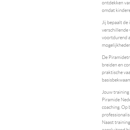
ontdekken van 
omdat kindere
Jij bepaalt de
verschillende
voortdurend aa
mogelijkheden
De Piramidetra
breiden en con
praktische vaa
basisbekwaam 
Jouw training
Piramide Neder
coaching. Op 
professionalis
Naast trainin
aansluitend bi