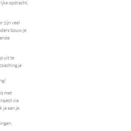
rijke opdracht,
r zijn veel
uders bouw je
lende
p uit te
coaching je
n
ng!
is met
raject via
 je aan je
ingen,