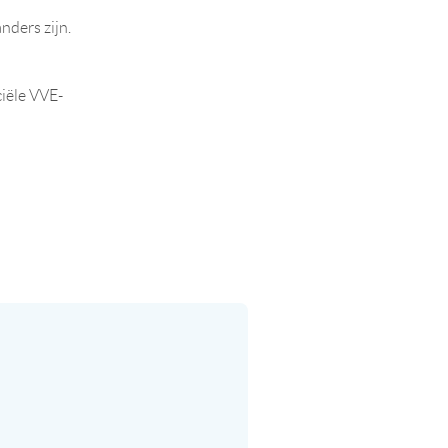
ders zijn.
ciële VVE-