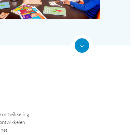
de ontwikkeling
n ontwikkelen
 het