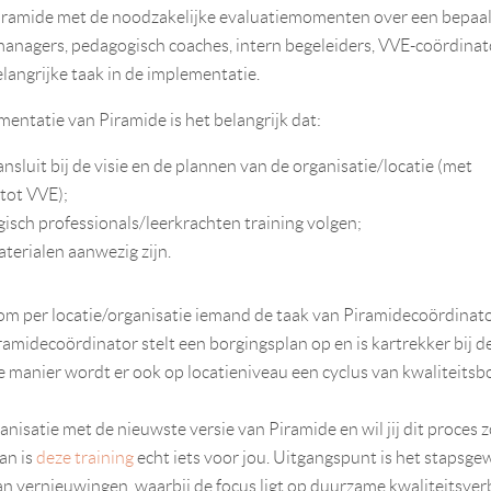
ramide met de noodzakelijke evaluatiemomenten over een bepaald
managers, pedagogisch coaches, intern begeleiders, VVE-coördinat
langrijke taak in de implementatie.
entatie van Piramide is het belangrijk dat:
nsluit bij de visie en de plannen van de organisatie/locatie (met
tot VVE);
isch professionals/leerkrachten training volgen;
terialen aanwezig zijn.
 om per locatie/organisatie iemand de taak van Piramidecoördinato
ramidecoördinator stelt een borgingsplan op en is kartrekker bij d
e manier wordt er ook op locatieniveau een cyclus van kwaliteitsb
anisatie met de nieuwste versie van Piramide en wil jij dit proces 
an is
deze training
echt iets voor jou. Uitgangspunt is het stapsgew
n vernieuwingen, waarbij de focus ligt op duurzame kwaliteitsver