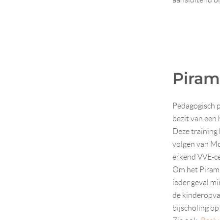
Piram
Pedagogisch pr
bezit van een
Deze training 
volgen van Mod
erkend VVE-cer
Om het Piramid
ieder geval mi
de kinderopvan
bijscholing op