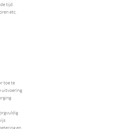
e tijd.
oren etc.
r toe te
e uitvoering
orging
zorgvuldig
ijs
betering en