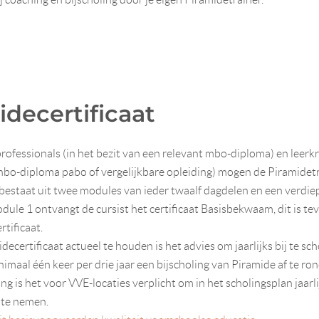
idecertificaat
ofessionals (in het bezit van een relevant mbo-diploma) en leerkr
 hbo-diploma pabo of vergelijkbare opleiding) mogen de Piramidetr
bestaat uit twee modules van ieder twaalf dagdelen en een verdie
ule 1 ontvangt de cursist het certificaat Basisbekwaam, dit is te
tificaat.
ecertificaat actueel te houden is het advies om jaarlijks bij te sch
nimaal één keer per drie jaar een bijscholing van Piramide af te ro
g is het voor VVE-locaties verplicht om in het scholingsplan jaarl
 te nemen.