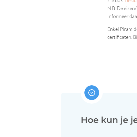
Zie ook:
Beslu
N.B. De eisen
Informeer daa
Enkel Piramide
certificaten. 
Hoe kun je j