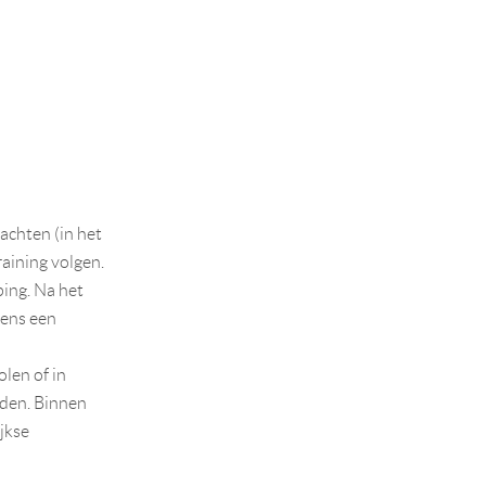
achten (in het
aining volgen.
ping. Na het
vens een
olen of in
nden. Binnen
ijkse