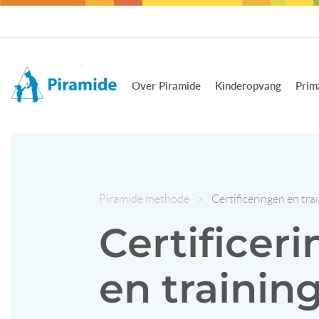
Over Piramide
Kinderopvang
Prim
Piramide methode
>
Certificeringen en tra
Certificer
en trainin