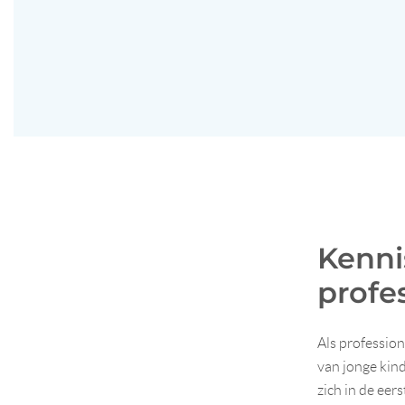
Kenni
profe
Als profession
van jonge kind
zich in de eer