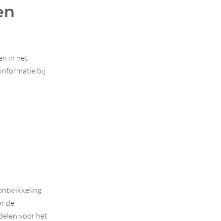
en
en in het
informatie bij
 ontwikkeling
or de
delen voor het