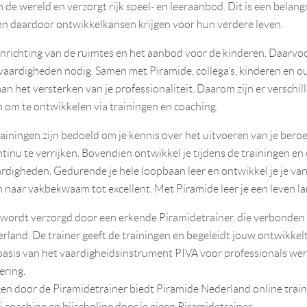
de wereld en verzorgt rijk speel- en leeraanbod. Dit is een belang
n daardoor ontwikkelkansen krijgen voor hun verdere leven.
 inrichting van de ruimtes en het aanbod voor de kinderen. Daarvoo
 vaardigheden nodig. Samen met Piramide, collega’s, kinderen en o
n het versterken van je professionaliteit. Daarom zijn er verschil
 om te ontwikkelen via trainingen en coaching.
iningen zijn bedoeld om je kennis over het uitvoeren van je beroe
tinu te verrijken. Bovendien ontwikkel je tijdens de trainingen en 
rdigheden. Gedurende je hele loopbaan leer en ontwikkel je je va
naar vakbekwaam tot excellent. Met Piramide leer je een leven la
 wordt verzorgd door een erkende Piramidetrainer, die verbonden 
land. De trainer geeft de trainingen en begeleidt jouw ontwikkelt
basis van het vaardigheidsinstrument PIVA voor professionals werk
ering.
gen door de Piramidetrainer biedt Piramide Nederland online train
j coaching en bijscholing door je eigen Piramidetrainer.