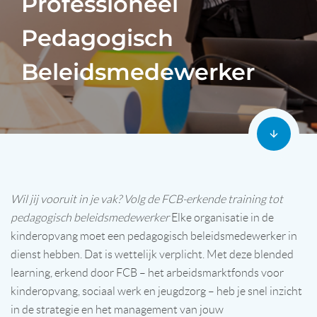
Professioneel
Pedagogisch
Beleidsmedewerker
Wil jij vooruit in je vak? Volg de FCB-erkende training tot
pedagogisch beleidsmedewerker
Elke organisatie in de
kinderopvang moet een pedagogisch beleidsmedewerker in
dienst hebben. Dat is wettelijk verplicht. Met deze blended
learning, erkend door FCB – het arbeidsmarktfonds voor
kinderopvang, sociaal werk en jeugdzorg – heb je snel inzicht
in de strategie en het management van jouw